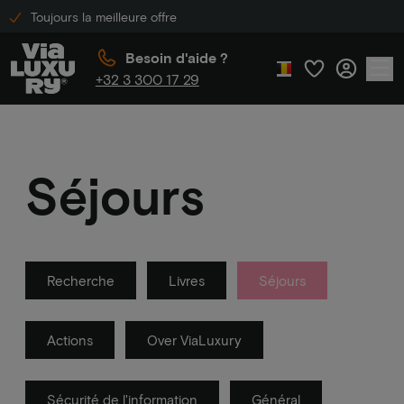
Toujours la meilleure offre
Besoin d'aide ?
+32 3 300 17 29
Séjours
Recherche
Livres
Séjours
Actions
Over ViaLuxury
Sécurité de l'information
Général