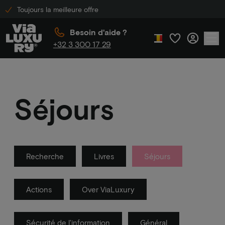
Toujours la meilleure offre
Besoin d'aide ?
+32 3 300 17 29
Séjours
Recherche
Livres
Séjours
Actions
Over ViaLuxury
Sécurité de l'information
Général