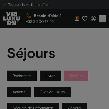
Toujours la meilleure offre
Besoin d'aide ?
+32 3 300 17 29
Séjours
Recherche
Livres
Séjours
Actions
Over ViaLuxury
Sécurité de l'information
Général