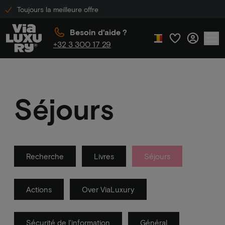
Toujours la meilleure offre
Besoin d'aide ?
+32 3 300 17 29
Séjours
Recherche
Livres
Séjours
Actions
Over ViaLuxury
Sécurité de l'information
Général