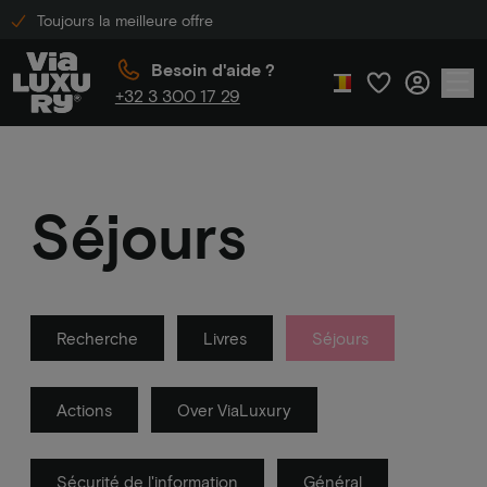
Toujours la meilleure offre
Besoin d'aide ?
+32 3 300 17 29
Séjours
Recherche
Livres
Séjours
Actions
Over ViaLuxury
Sécurité de l'information
Général