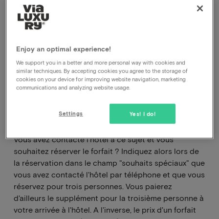
Les forfaits hôteliers proposés sont basés sur 2
personnes, nous n'avons pas (encore) de forfaits
pour 3 personnes. Cependant, vous pouvez
contacter l'hôtel pour demander quels sont les coûts
Enjoy an optimal experience!
supplémentaires pour une 3e personne dans la
We support you in a better and more personal way with cookies and
similar techniques. By accepting cookies you agree to the storage of
chambre et pour les autres parties du forfait comme
cookies on your device for improving website navigation, marketing
le petit déjeuner et/ou le dîner.
communications and analyzing website usage.
Les forfaits hôteliers proposés sont basés sur 2
personnes, nous n'avons pas encore de forfaits pour
Settings
Yes! I do!
3 personnes.
Vous avez contacté l'hôtel à ce sujet et vous
souhaitez réserver le forfait ? Indiquez alors lors de
la réservation dans le champ "souhaits spéciaux" que
vous avez contacté l'hôtel par téléphone et que vous
réservez pour trois personnes. Vous paierez
d'ailleurs le supplément pour la troisième personne à
votre arrivée à l'hôtel. A l'inverse, le prix d'un forfait