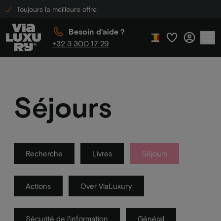
Toujours la meilleure offre
Besoin d'aide ?
+32 3 300 17 29
Séjours
Recherche
Livres
Séjours
Actions
Over ViaLuxury
Sécurité de l'information
Général