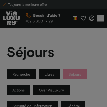
Toujours la meilleure offre
Besoin d'aide ?
+32 3 300 17 29
Séjours
Recherche
Livres
Séjours
Actions
Over ViaLuxury
Sécurité de l'information
Général