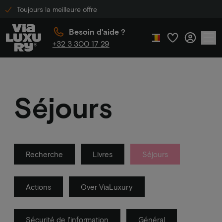
Toujours la meilleure offre
Besoin d'aide ?
+32 3 300 17 29
Séjours
Recherche
Livres
Séjours
Actions
Over ViaLuxury
Sécurité de l'information
Général