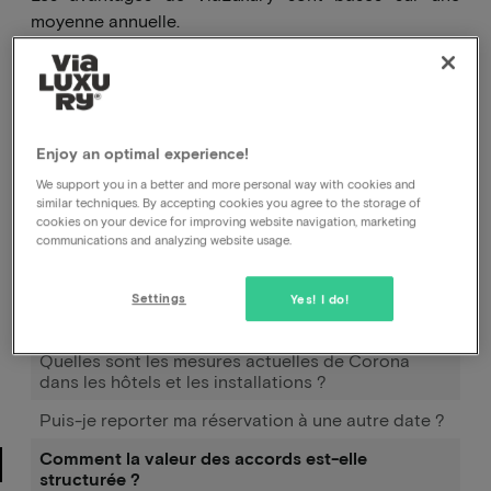
moyenne annuelle.
Comment puis-je annuler ma réservation, auprès
de l'hôtel ou auprès de vous ?
Enjoy an optimal experience!
Comment puis-je modifier la date de ma
réservation ?
We support you in a better and more personal way with cookies and
similar techniques. By accepting cookies you agree to the storage of
Comment fonctionne Pay later ?
cookies on your device for improving website navigation, marketing
communications and analyzing website usage.
J'ai réservé et payé, mais je n'ai pas encore reçu de
confirmation.
Settings
Yes! I do!
Déplacer la réservation
Quelles sont les mesures actuelles de Corona
dans les hôtels et les installations ?
Puis-je reporter ma réservation à une autre date ?
Comment la valeur des accords est-elle
structurée ?