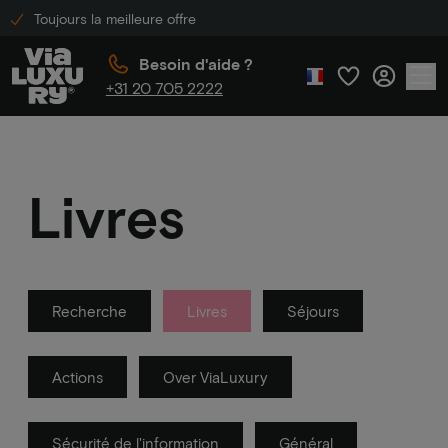
Toujours la meilleure offre
Besoin d'aide ?
+31 20 705 2222
Livres
Recherche
Livres
Séjours
Actions
Over ViaLuxury
Sécurité de l'information
Général