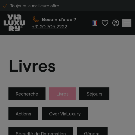
Toujours la meilleure offre
Besoin d'aide ?
+31 20 705 2222
Livres
Recherche
Livres
Séjours
Actions
Over ViaLuxury
Sécurité de l'information
Général