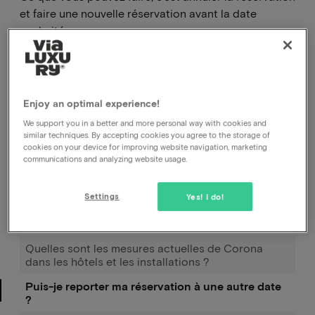
et faire une nouvelle réservation avant la date
souhaitée.
Comment puis-je annuler ma réservation, auprès
de l'hôtel ou auprès de vous ?
Enjoy an optimal experience!
Comment puis-je modifier la date de ma
We support you in a better and more personal way with cookies and
réservation ?
similar techniques. By accepting cookies you agree to the storage of
cookies on your device for improving website navigation, marketing
communications and analyzing website usage.
Comment fonctionne Pay later ?
J'ai réservé et payé, mais je n'ai pas encore reçu de
Settings
Yes! I do!
confirmation.
Déplacer la réservation
Quelles sont les mesures actuelles de Corona
dans les hôtels et les installations ?
Puis-je reporter ma réservation à une autre date
?