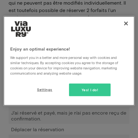
qui ne peuvent pas être modifiés individuellement. Il
est toutefois possible de réserver 2 forfaits l'un
après l'autre, par exemple. Pour ce faire, vous devez
suivre deux fois le processus de réservation. Lors de
cette opération, veuillez toujours mentionner dans
les demandes spéciales que vous souhaitez
séjourner dans la même chambre.
Enjoy an optimal experience!
We support you in a better and more personal way with cookies and
similar techniques. By accepting cookies you agree to the storage of
Comment puis-je annuler ma réservation, auprès
cookies on your device for improving website navigation, marketing
communications and analyzing website usage.
de l'hôtel ou auprès de vous ?
Comment puis-je modifier la date de ma
Settings
Yes! I do!
réservation ?
Comment fonctionne Pay later ?
J'ai réservé et payé, mais je n'ai pas encore reçu de
confirmation.
Déplacer la réservation