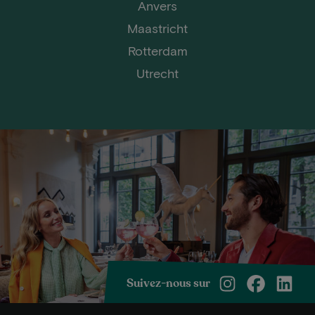
Anvers
Maastricht
Rotterdam
Utrecht
Suivez-nous sur