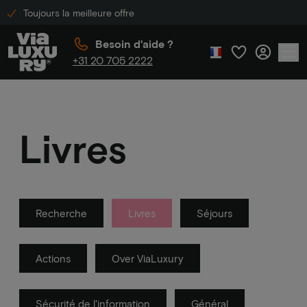
Toujours la meilleure offre
Besoin d'aide ?
+31 20 705 2222
Livres
Recherche
Livres
Séjours
Actions
Over ViaLuxury
Sécurité de l'information
Général