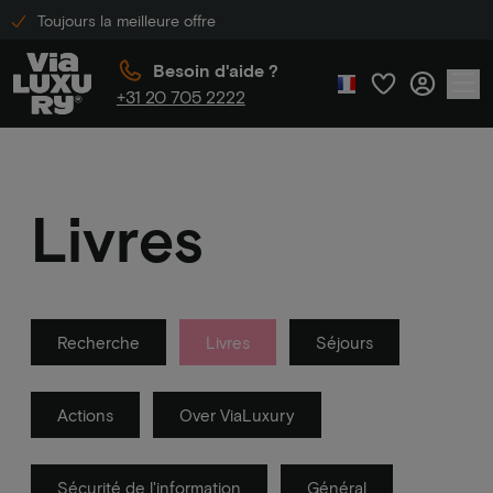
Toujours la meilleure offre
Besoin d'aide ?
+31 20 705 2222
Livres
Recherche
Livres
Séjours
Actions
Over ViaLuxury
Sécurité de l'information
Général