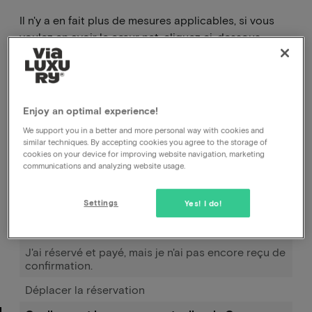
Il n'y a en fait plus de mesures applicables, si vous
voulez en avoir le cœur net, cliquez ci-dessous.
Les mesures sont en cours d'élaboration.
https://www.rijksoverheid.nl/onderwerpen/coronavirus-
covid-19
Enjoy an optimal experience!
We support you in a better and more personal way with cookies and
similar techniques. By accepting cookies you agree to the storage of
Comment puis-je annuler ma réservation, auprès
cookies on your device for improving website navigation, marketing
de l'hôtel ou auprès de vous ?
communications and analyzing website usage.
Comment puis-je modifier la date de ma
réservation ?
Settings
Yes! I do!
Comment fonctionne Pay later ?
J'ai réservé et payé, mais je n'ai pas encore reçu de
confirmation.
Déplacer la réservation