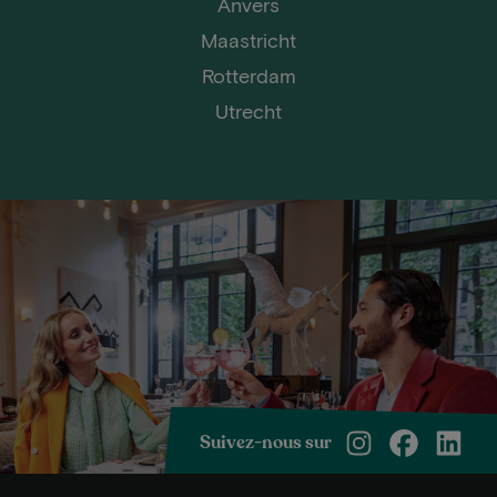
Anvers
Maastricht
Rotterdam
Utrecht
Suivez-nous sur