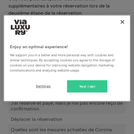
supplémentaires à votre réservation lors de la
deuxième étape de la réservation.
Les chambres supplémentaires peuvent être
ajoutées à votre réservation lors de la deuxième
étape de la réservation.
Enjoy an optimal experience!
We support you in a better and more personal way with cookies and
Comment puis-je annuler ma réservation, auprès
similar techniques. By accepting cookies you agree to the storage of
de l'hôtel ou auprès de vous ?
cookies on your device for improving website navigation, marketing
communications and analyzing website usage.
Comment puis-je modifier la date de ma
réservation ?
Settings
Yes! I do!
Comment fonctionne Pay later ?
J'ai réservé et payé, mais je n'ai pas encore reçu de
confirmation.
Déplacer la réservation
Quelles sont les mesures actuelles de Corona