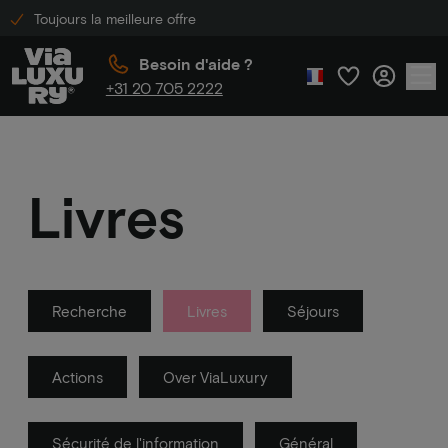
Toujours la meilleure offre
Besoin d'aide ?
+31 20 705 2222
Livres
Recherche
Livres
Séjours
Actions
Over ViaLuxury
Sécurité de l'information
Général