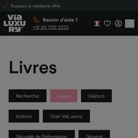
Toujours la meilleure offre
Besoin d'aide ?
+31 20 705 2222
Livres
Recherche
Livres
Séjours
Actions
Over ViaLuxury
Sécurité de l'information
Général