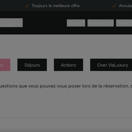
Toujours la meilleure offre
Annulat
 2222
Hôtels
Inspiration
Centre 
es
Séjours
Actions
Over ViaLuxury
questions que vous pouvez vous poser lors de la réservation