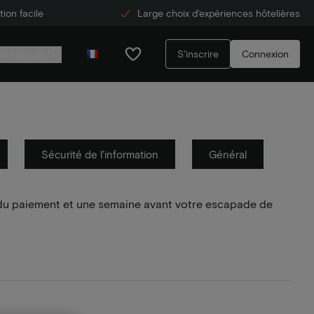
ion facile
Large choix d'expériences hôtelières
S'inscrire
Connexion
de services
Sécurité de l'information
Général
, du paiement et une semaine avant votre escapade de