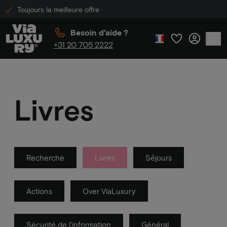
Toujours la meilleure offre
Besoin d'aide ?
+31 20 705 2222
Livres
Recherche
Livres
Séjours
Actions
Over ViaLuxury
Sécurité de l'information
Général