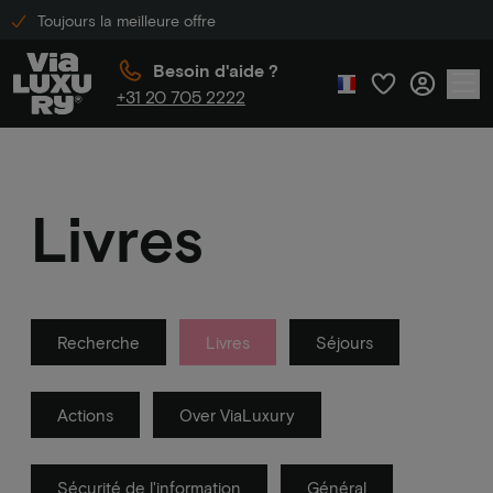
Toujours la meilleure offre
Besoin d'aide ?
+31 20 705 2222
Livres
Recherche
Livres
Séjours
Actions
Over ViaLuxury
Sécurité de l'information
Général