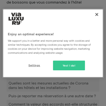
de boissons que vous commandez à l'hôtel
.
Comment puis-je annuler ma réservation, auprès
de l'hôtel ou auprès de vous ?
Enjoy an optimal experience!
Comment puis-je modifier la date de ma
We support you in a better and more personal way with cookies and
similar techniques. By accepting cookies you agree to the storage of
réservation ?
cookies on your device for improving website navigation, marketing
communications and analyzing website usage.
Comment fonctionne Pay later ?
J'ai réservé et payé, mais je n'ai pas encore reçu de
Settings
Yes! I do!
confirmation.
Déplacer la réservation
Quelles sont les mesures actuelles de Corona
dans les hôtels et les installations ?
Puis-je reporter ma réservation à une autre date ?
Comment la valeur des accords est-elle structurée