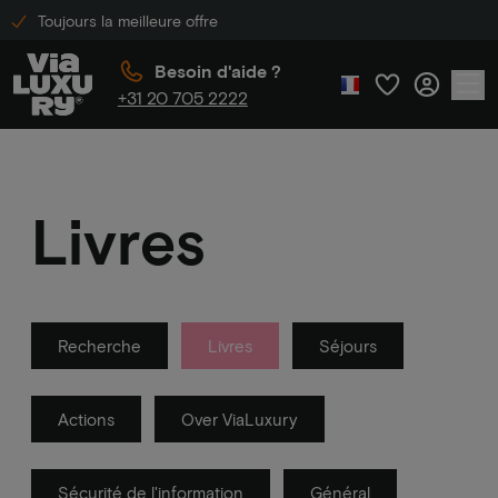
Toujours la meilleure offre
Besoin d'aide ?
+31 20 705 2222
Livres
Recherche
Livres
Séjours
Actions
Over ViaLuxury
Sécurité de l'information
Général