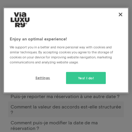
Comment puis-je annuler ma réservation, auprès
de l'hôtel ou auprès de vous ?
Comment puis-je modifier la date de ma
réservation ?
Enjoy an optimal experience!
Comment fonctionne Pay later ?
We support you in a better and more personal way with cookies and
similar techniques. By accepting cookies you agree to the storage of
J'ai réservé et payé, mais je n'ai pas encore reçu de
cookies on your device for improving website navigation, marketing
confirmation.
communications and analyzing website usage.
Déplacer la réservation
Settings
Yes! I do!
Quelles sont les mesures actuelles de Corona
dans les hôtels et les installations ?
Puis-je reporter ma réservation à une autre date ?
Comment la valeur des accords est-elle structurée
?
Comment puis-je modifier la date de ma
réservation ?