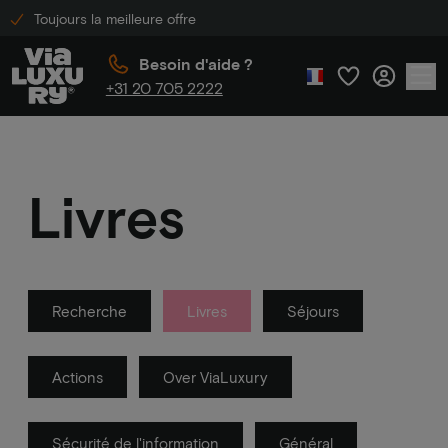
Toujours la meilleure offre
Besoin d'aide ?
+31 20 705 2222
Livres
Recherche
Livres
Séjours
Actions
Over ViaLuxury
Sécurité de l'information
Général