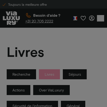
Toujours la meilleure offre
Besoin d'aide ?
+31 20 705 2222
Livres
Recherche
Livres
Séjours
Actions
Over ViaLuxury
Sécurité de l'information
Général