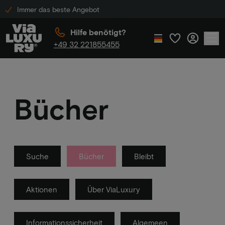
Immer das beste Angebot
Hilfe benötigt?
+49 32 221855455
Bücher
Suche
Bücher
Bleibt
Aktionen
Über ViaLuxury
Informationssicherheit
Algemeen