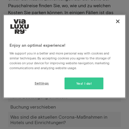
Pauschalreise finden Sie, wo, wie und zu welchen
Kosten Sie parken können. In einigen Fällen ist das
Parken auch im Paket inbegriffen, in diesem Fall
zahlen Sie nie etwas extra.
.
Enjoy an optimal experience!
We support you in a better and more personal way with cookies and
Wie kann ich meine Buchung stornieren, beim Hotel
similar techniques. By accepting cookies you agree to the storage of
oder bei Ihnen?
cookies on your device for improving website navigation, marketing
communications and analyzing website usage.
Wie kann ich das Datum meiner Buchung ändern?
Wie funktioniert Pay later?
Settings
Yes! I do!
Ich habe gebucht und bezahlt, aber bis jetzt noch
keine Bestätigung erhalten.
Buchung verschieben
Was sind die aktuellen Corona-Maßnahmen in
Hotels und Einrichtungen?