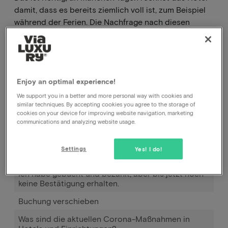
damit, dass es bereits ziemlich voll ist, zum Beispiel
während der Ferien. Die Nachfrage nach diesen
Zimmern ist dann größer, so dass der Preis höher
sein wird. Umgekehrt sieht man oft, dass Ankünfte am
Montag, Dienstag und Mittwoch billiger sind als an
den anderen Tagen.
Enjoy an optimal experience!
We support you in a better and more personal way with cookies and
similar techniques. By accepting cookies you agree to the storage of
Wie kann ich meine Buchung stornieren, beim Hotel
cookies on your device for improving website navigation, marketing
oder bei Ihnen?
communications and analyzing website usage.
Wie kann ich das Datum meiner Buchung ändern?
Settings
Yes! I do!
Wie funktioniert Pay later?
Ich habe gebucht und bezahlt, aber bis jetzt noch
keine Bestätigung erhalten.
Buchung verschieben
Was sind die aktuellen Corona-Maßnahmen in