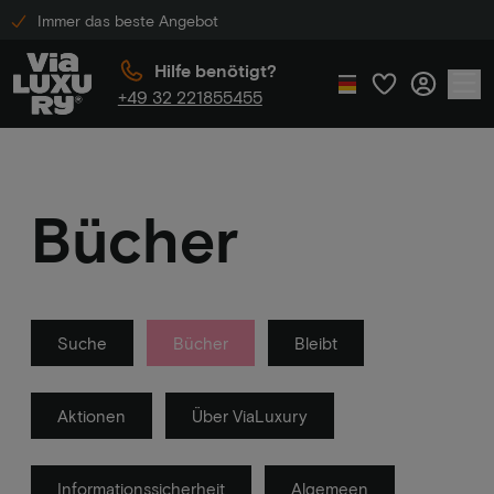
Immer das beste Angebot
Hilfe benötigt?
+49 32 221855455
Bücher
Suche
Bücher
Bleibt
Aktionen
Über ViaLuxury
Informationssicherheit
Algemeen