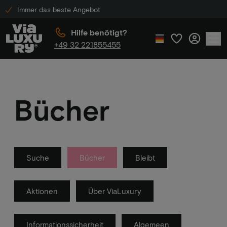
Immer das beste Angebot
Hilfe benötigt?
+49 32 221855455
Bücher
Suche
Bücher
Bleibt
Aktionen
Über ViaLuxury
Informationssicherheit
Algemeen