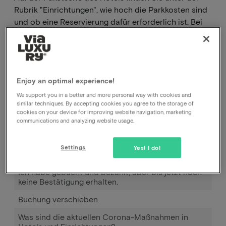
Rubrik "Einrichtungen", wie hoch die Parkkosten sind
und ob eine Reservierung dafür erforderlich ist. Bei
einigen Paketen ist das Parken Teil des Pakets. In
diesen Fällen finden Sie dies unter dem Paketinhalt
und was hier angegeben ist, hat Vorrang vor dem, was
Sie unter "Einrichtungen" finden.
Enjoy an optimal experience!
We support you in a better and more personal way with cookies and
similar techniques. By accepting cookies you agree to the storage of
Wie kann ich meine Buchung stornieren, beim Hotel
cookies on your device for improving website navigation, marketing
oder bei Ihnen?
communications and analyzing website usage.
Wie kann ich das Datum meiner Buchung ändern?
Settings
Yes! I do!
Wie funktioniert Pay later?
Ich habe gebucht und bezahlt, aber bis jetzt noch
keine Bestätigung erhalten.
Buchung verschieben
Was sind die aktuellen Corona-Maßnahmen in