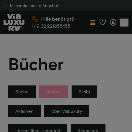
Immer das beste Angebot
Hilfe benötigt?
+49 32 221855455
Bücher
Suche
Bücher
Bleibt
Aktionen
Über ViaLuxury
Informationssicherheit
Algemeen