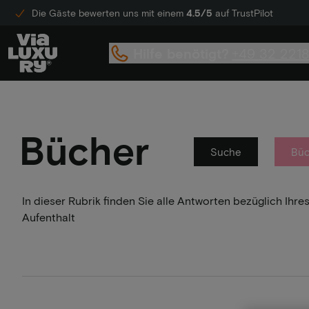
Die Gäste bewerten uns mit einem
4.5/5
auf TrustPilot
Hilfe benötigt?
+49 32 221
Bücher
Suche
Büc
In dieser Rubrik finden Sie alle Antworten bezüglich Ih
Aufenthalt