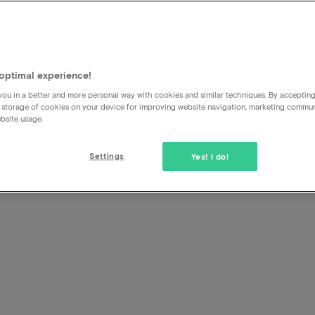
Was ist die Stadtsteuer, die
Stadtsteuer bedeutet Stadt-/Touristensteuer. Die Gemeind
optimal experience!
Personen, die nicht offiziell an dem Ort wohnen, an dem si
ou in a better and more personal way with cookies and similar techniques. By acceptin
Gemeinden tun dies offiziell, weil nun auch Touristen die 
 storage of cookies on your device for improving website navigation, marketing commu
bsite usage.
nutzen.
>
Settings
Yes! I do!