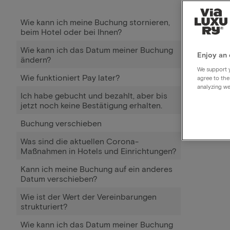
Wie kann ich meine Buchung stornieren,
beim Hotel oder bei Ihnen?
Wie kann ich das Datum meiner Buchung
Enjoy an 
ändern?
We support y
Wie funktioniert Pay later?
agree to the
analyzing we
Ich habe gebucht und bezahlt, aber bis
jetzt noch keine Bestätigung erhalten.
Buchung verschieben
Was sind die aktuellen Corona-
Maßnahmen in Hotels und Einrichtungen?
Kann ich meine Buchung auf ein anderes
Datum verschieben?
Wie ist der Wert der Vereinbarungen
strukturiert?
Wie kann ich das Datum meiner Buchung