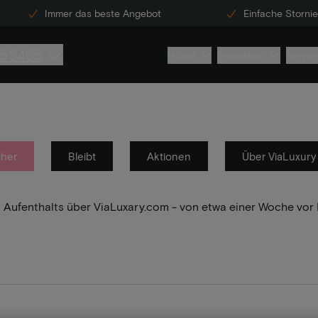
Immer das beste Angebot
Einfache Storni
855455
Hotels
Inspiration
Servic
her
Bleibt
Aktionen
Über ViaLuxury
res Aufenthalts über ViaLuxary.com - von etwa einer Woche vo