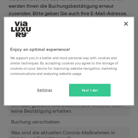
werden Ihnen die Buchungsbestätigung erneut
zusenden. Bitte geben Sie auch Ihre E-Mail-Adresse,
Postleitzahl und Hausnummer in das Kontaktformular
ein, denn wenn Sie Ihre Buchungsbestätigung nicht
erhalten haben, liegt das oft an einer falschen E-
Mail-Adresse.
Enjoy an optimal experience!
We support you in a better and more personal way with cookies and
similar techniques. By accepting cookies you agree to the storage of
Wie kann ich meine Buchung stornieren, beim Hotel
cookies on your device for improving website navigation, marketing
oder bei Ihnen?
communications and analyzing website usage.
Wie kann ich das Datum meiner Buchung ändern?
Settings
Yes! I do!
Wie funktioniert Pay later?
Ich habe gebucht und bezahlt, aber bis jetzt noch
keine Bestätigung erhalten.
Buchung verschieben
Was sind die aktuellen Corona-Maßnahmen in