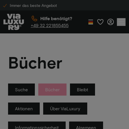
Immer das beste Angebot
Hilfe benötigt?
+49 32 221855455
Bücher
Suche
Bücher
Bleibt
Aktionen
Über ViaLuxury
Informationssicherheit
Algemeen