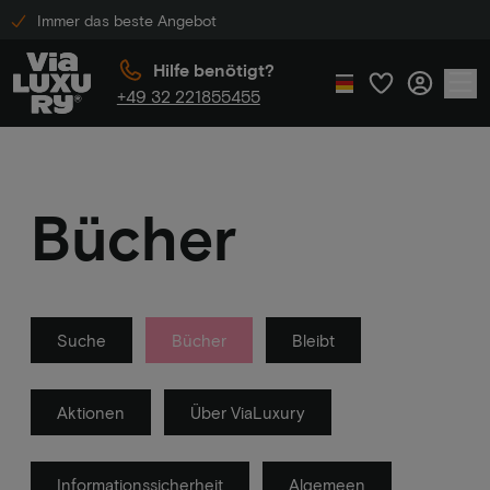
Immer das beste Angebot
Hilfe benötigt?
+49 32 221855455
Bücher
Suche
Bücher
Bleibt
Aktionen
Über ViaLuxury
Informationssicherheit
Algemeen