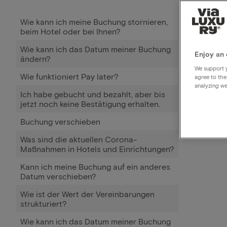
Wie kann ich meine Buchung stornieren,
beim Hotel oder bei Ihnen?
Wie kann ich das Datum meiner Buchung
Enjoy an 
ändern?
We support y
Wie funktioniert Pay later?
agree to the
analyzing we
Ich habe gebucht und bezahlt, aber bis
jetzt noch keine Bestätigung erhalten.
Buchung verschieben
Was sind die aktuellen Corona-
Maßnahmen in Hotels und Einrichtungen?
Kann ich meine Buchung auf ein anderes
Datum verschieben?
Wie ist der Wert der Vereinbarungen
strukturiert?
Wie kann ich das Datum meiner Buchung