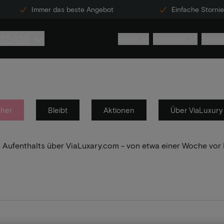
Immer das beste Angebot
Einfache Storni
855455
Hotels
Inspiration
Servic
her
Bleibt
Aktionen
Über ViaLuxury
res Aufenthalts über ViaLuxary.com - von etwa einer Woche vo