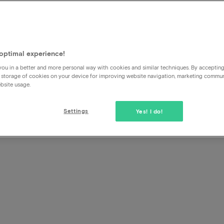
Sie haben keine Verfügbarkei
schon, wie wäre das?
optimal experience!
ou in a better and more personal way with cookies and similar techniques. By acceptin
Das Hotel stellt eine begrenzte Anzahl von Zimmern mit e
 storage of cookies on your device for improving website navigation, marketing commu
uns zur Verfügung. Diese ermäßigten Zimmer werden früher
bsite usage.
normalen Preis im Hotel selbst.
Settings
Yes! I do!