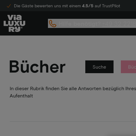
Die Gäste bewerten uns mit einem
4.5/5
auf TrustPilot
Hilfe benötigt?
+49 32 221
Bücher
Suche
Büc
In dieser Rubrik finden Sie alle Antworten bezüglich Ih
Aufenthalt