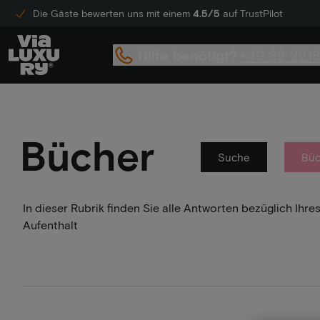
Die Gäste bewerten uns mit einem
4.5/5
auf TrustPilot
Hilfe benötigt?
+49 32 221
Bücher
Suche
Büc
In dieser Rubrik finden Sie alle Antworten bezüglich Ih
Aufenthalt