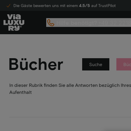
Die Gäste bewerten uns mit einem
4.5/5
auf TrustPilot
Hilfe benötigt?
+49 32 221
Bücher
Suche
Büc
In dieser Rubrik finden Sie alle Antworten bezüglich Ih
Aufenthalt