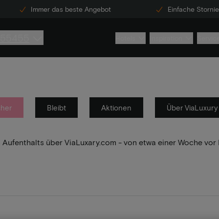
Immer das beste Angebot
Einfache Storni
855455
Hotels
Inspiration
Servic
her
Bleibt
Aktionen
Über ViaLuxury
res Aufenthalts über ViaLuxary.com - von etwa einer Woche vo