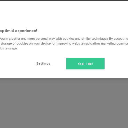
Kann ich auch ein Zimmer wä
Website steht?
optimal experience!
ou in a better and more personal way with cookies and similar techniques. By acceptin
Dies wird nicht immer möglich sein, aber oft lässt sich viel
 storage of cookies on your device for improving website navigation, marketing commu
vereinbaren. Sie buchen dann das Paket bei uns und gebe
bsite usage.
an, dass Sie ein Zimmer-Upgrade wünschen. Das Hotel wird 
Verbindung setzen, um die Möglichkeiten zu besprechen. 
Settings
Yes! I do!
rechnen Sie dann mit dem Hotel ab.
>