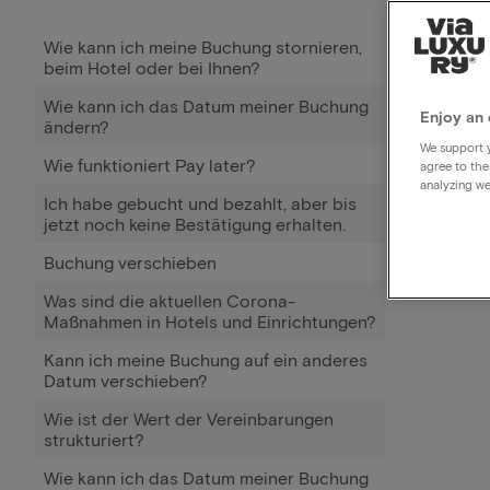
Wie kann ich meine Buchung stornieren,
beim Hotel oder bei Ihnen?
Wie kann ich das Datum meiner Buchung
Enjoy an 
ändern?
We support y
Wie funktioniert Pay later?
agree to the
analyzing we
Ich habe gebucht und bezahlt, aber bis
jetzt noch keine Bestätigung erhalten.
Buchung verschieben
Was sind die aktuellen Corona-
Maßnahmen in Hotels und Einrichtungen?
Kann ich meine Buchung auf ein anderes
Datum verschieben?
Wie ist der Wert der Vereinbarungen
strukturiert?
Wie kann ich das Datum meiner Buchung