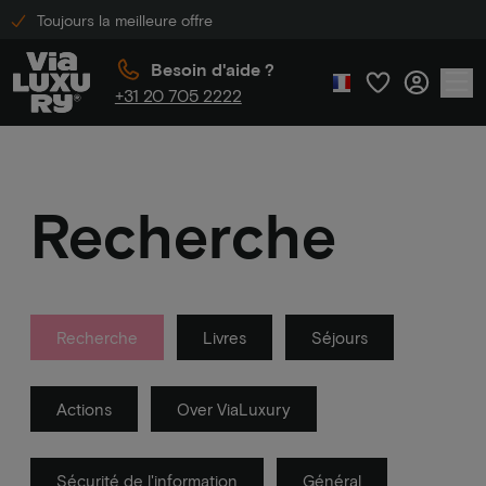
Toujours la meilleure offre
Besoin d'aide ?
+31 20 705 2222
Recherche
Recherche
Livres
Séjours
Actions
Over ViaLuxury
Sécurité de l'information
Général