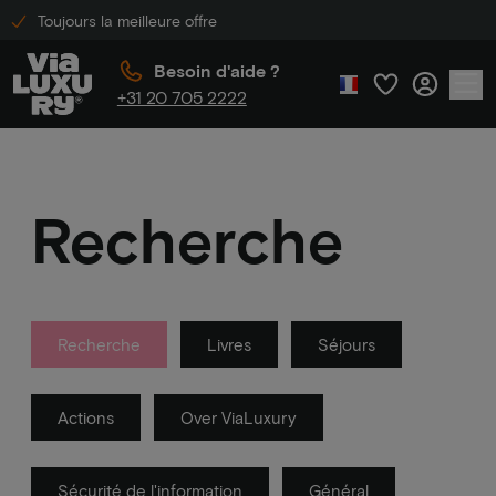
Toujours la meilleure offre
Besoin d'aide ?
+31 20 705 2222
Recherche
Recherche
Livres
Séjours
Actions
Over ViaLuxury
Sécurité de l'information
Général