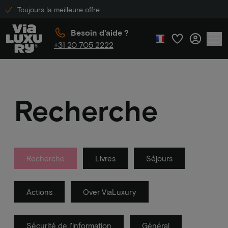
Toujours la meilleure offre
Besoin d'aide ?
+31 20 705 2222
Recherche
Recherche
Livres
Séjours
Actions
Over ViaLuxury
Sécurité de l'information
Général