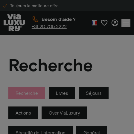
Toujours la meilleure offre
Besoin d'aide ?
+31 20 705 2222
Recherche
Recherche
Livres
Séjours
Actions
Over ViaLuxury
Sécurité de l'information
Général