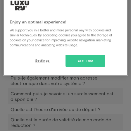
L'hôtel vous contactera pour discuter des
possibilités.
Enjoy an optimal experience!
We support you in a better and more personal way with cookies and
Comment fonctionne Pay later ?
similar techniques. By accepting cookies you agree to the storage of
cookies on your device for improving website navigation, marketing
Quand et comment puis-je utiliser Pay later ?
communications and analyzing website usage.
Combien dois-je payer en plus pour emmener mon
(mes) enfant(s) ?
Settings
Yes! I do!
Puis-je également payer à l'arrivée à l'hôtel ?
Puis-je également modifier mon adresse
électronique dans votre système ?
Comment puis-je savoir si un surclassement est
disponible ?
Quelle est l'heure d'arrivée ou de départ ?
Quelle est la durée de validité de mon code de
réduction ?