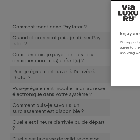
Comment fonctionne Pay later ?
Enjoy an 
Quand et comment puis-je utiliser Pay
We support y
later ?
agree to the
analyzing we
Combien dois-je payer en plus pour
emmener mon (mes) enfant(s) ?
Puis-je également payer à l'arrivée à
l'hôtel ?
Puis-je également modifier mon adresse
électronique dans votre système ?
Comment puis-je savoir si un
surclassement est disponible ?
Quelle est l'heure d'arrivée ou de départ
?
Quelle est la durée de validité de mon