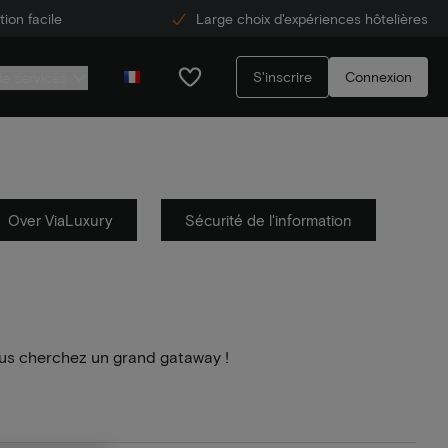
ion facile
Large choix d'expériences hôtelières
S'inscrire
Connexion
de services
Over ViaLuxury
Sécurité de l'information
us cherchez un grand gataway !