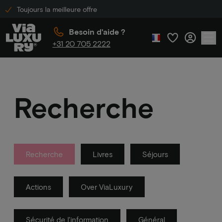
Toujours la meilleure offre
Besoin d'aide ?
+31 20 705 2222
Recherche
Recherche
Livres
Séjours
Actions
Over ViaLuxury
Sécurité de l'information
Général