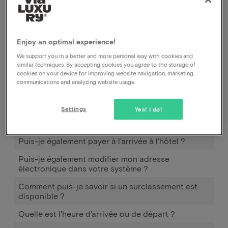
réserver pour vous seul, mais le prix et les conditions
restent les mêmes
.
Enjoy an optimal experience!
We support you in a better and more personal way with cookies and
similar techniques. By accepting cookies you agree to the storage of
cookies on your device for improving website navigation, marketing
Comment fonctionne Pay later ?
communications and analyzing website usage.
Quand et comment puis-je utiliser Pay later ?
Settings
Yes! I do!
Combien dois-je payer en plus pour emmener mon
(mes) enfant(s) ?
Puis-je également payer à l'arrivée à l'hôtel ?
Puis-je également modifier mon adresse
électronique dans votre système ?
Comment puis-je savoir si un surclassement est
disponible ?
Quelle est l'heure d'arrivée ou de départ ?