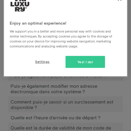
dans le lieu où elles passent la nuit. Les municipalités
le font officiellement parce que les touristes utilisent
également les installations de la municipalité.
Enjoy an optimal experience!
We support you in a better and more personal way with cookies and
similar techniques. By accepting cookies you agree to the storage of
Comment fonctionne Pay later ?
cookies on your device for improving website navigation, marketing
communications and analyzing website usage.
Quand et comment puis-je utiliser Pay later ?
Combien dois-je payer en plus pour emmener mon
Settings
Yes! I do!
(mes) enfant(s) ?
Puis-je également payer à l'arrivée à l'hôtel ?
Puis-je également modifier mon adresse
électronique dans votre système ?
Comment puis-je savoir si un surclassement est
disponible ?
Quelle est l'heure d'arrivée ou de départ ?
Quelle est la durée de validité de mon code de