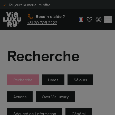
Toujours la meilleure offre
Besoin d'aide ?
+31 20 705 2222
Recherche
Recherche
Livres
Séjours
Actions
Over ViaLuxury
Sécurité de l'information
Général