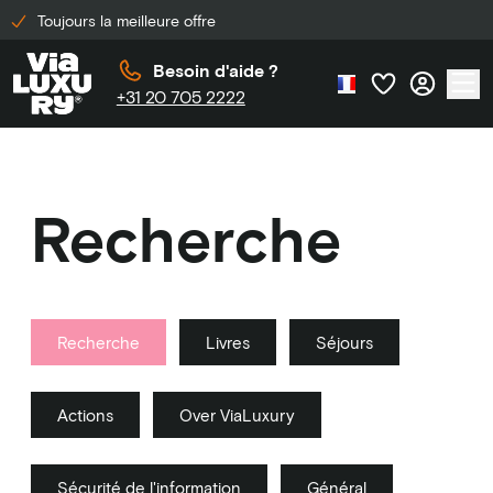
Toujours la meilleure offre
Besoin d'aide ?
+31 20 705 2222
Recherche
Recherche
Livres
Séjours
Actions
Over ViaLuxury
Sécurité de l'information
Général