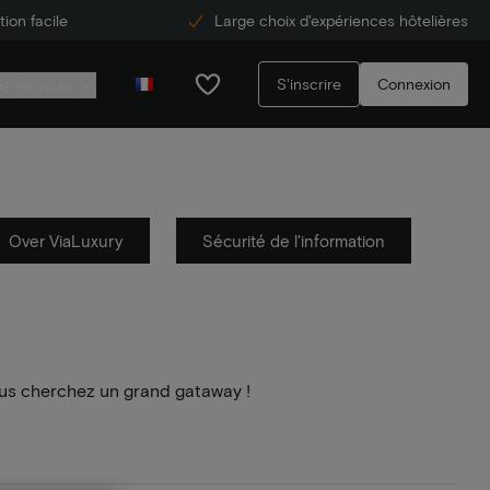
ion facile
Large choix d'expériences hôtelières
S'inscrire
Connexion
de services
Over ViaLuxury
Sécurité de l'information
us cherchez un grand gataway !