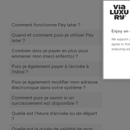
Comment fonctionne Pay later ?
Enjoy an 
Quand et comment puis-je utiliser Pay
We support y
later ?
agree to the
analyzing we
Combien dois-je payer en plus pour
emmener mon (mes) enfant(s) ?
Puis-je également payer à l'arrivée à
l'hôtel ?
Puis-je également modifier mon adresse
électronique dans votre système ?
Comment puis-je savoir si un
surclassement est disponible ?
Quelle est l'heure d'arrivée ou de départ
?
Quelle est la durée de validité de mon