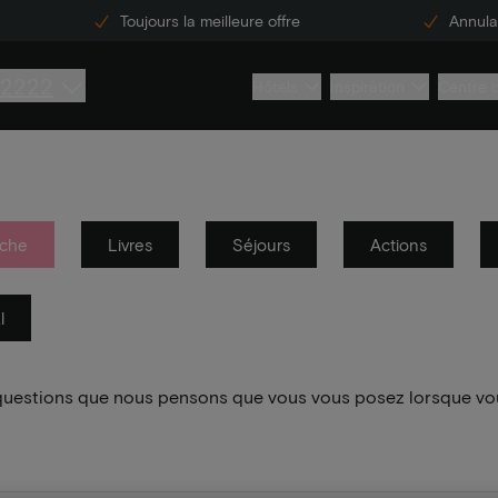
Toujours la meilleure offre
Annulat
 2222
Hôtels
Inspiration
Centre 
che
Livres
Séjours
Actions
l
 questions que nous pensons que vous vous posez lorsque vo