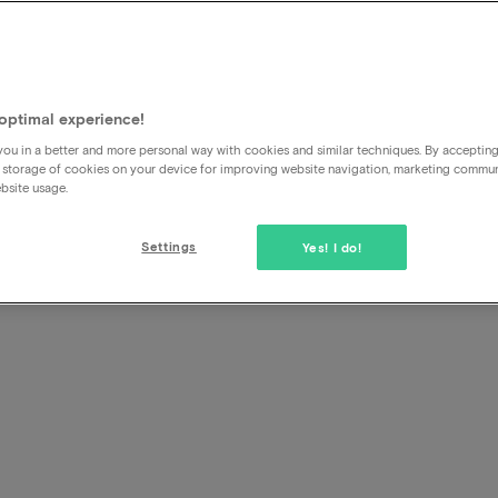
Pourquoi y a-t-il des frais de
optimal experience!
ou in a better and more personal way with cookies and similar techniques. By acceptin
En travaillant avec des frais de réservation, il est possible
 storage of cookies on your device for improving website navigation, marketing commu
répondre à votre question par e-mail, par exemple.
bsite usage.
Settings
Yes! I do!