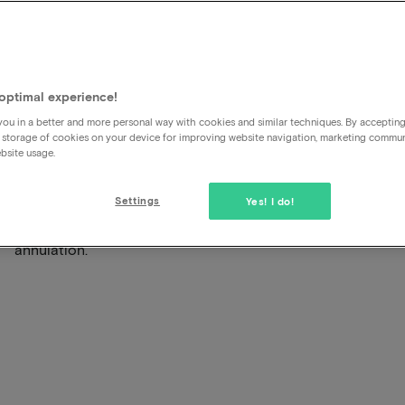
Est-il nécessaire de souscri
optimal experience!
?
ou in a better and more personal way with cookies and similar techniques. By acceptin
 storage of cookies on your device for improving website navigation, marketing commu
bsite usage.
On prend une assurance pour couvrir un risque. Chez nous,
Settings
Yes! I do!
de rétractation très généreux, le risque est donc limité à 1 à
d'évaluer si vous voulez supporter ce risque ou le couvrir
annulation.