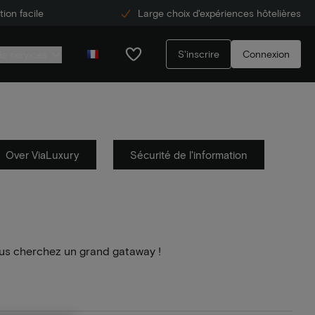
ion facile
Large choix d'expériences hôtelières
S'inscrire
Connexion
de services
Over ViaLuxury
Sécurité de l'information
us cherchez un grand gataway !