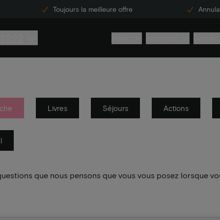
Toujours la meilleure offre
Annulat
 2222
Hôtels
Inspiration
Centre 
che
Livres
Séjours
Actions
l
 questions que nous pensons que vous vous posez lorsque vo