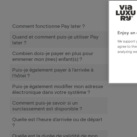
Comment fonctionne Pay later ?
Enjoy an 
Quand et comment puis-je utiliser Pay
We support y
later ?
agree to the
analyzing we
Combien dois-je payer en plus pour
emmener mon (mes) enfant(s) ?
Puis-je également payer à l'arrivée à
l'hôtel ?
Puis-je également modifier mon adresse
électronique dans votre système ?
Comment puis-je savoir si un
surclassement est disponible ?
Quelle est l'heure d'arrivée ou de départ
?
Quelle est la durée de validité de mon