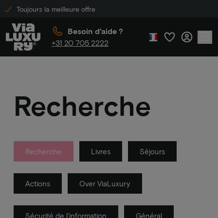
Toujours la meilleure offre
Besoin d'aide ?
+31 20 705 2222
Recherche
Recherche
Livres
Séjours
Actions
Over ViaLuxury
Sécurité de l'information
Général