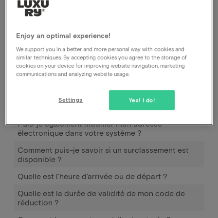
.
Enjoy an optimal experience!
Comment fonctionne Pay later ?
We support you in a better and more personal way with cookies and
similar techniques. By accepting cookies you agree to the storage of
Quand et comment puis-je utiliser Pay later ?
cookies on your device for improving website navigation, marketing
communications and analyzing website usage.
Combien dois-je payer en plus pour emmener mon
(mes) enfant(s) ?
Settings
Yes! I do!
Puis-je également payer à l'arrivée à l'hôtel ?
Puis-je également modifier mon adresse
électronique dans votre système ?
Comment puis-je savoir si un surclassement est
disponible ?
Quelle est l'heure d'arrivée ou de départ ?
Quelle est la durée de validité de mon code de
réduction ?