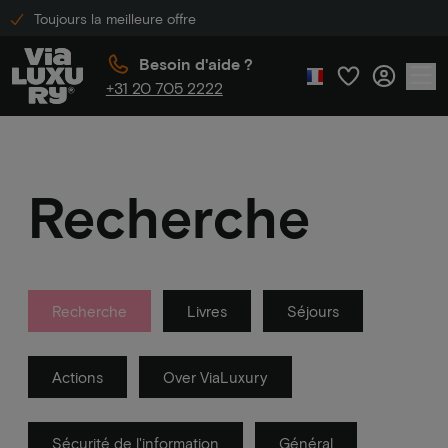
Toujours la meilleure offre
Besoin d'aide ?
+31 20 705 2222
Recherche
Recherche
Livres
Séjours
Actions
Over ViaLuxury
Sécurité de l'information
Général