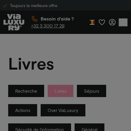
Toujours la meilleure offre
Besoin d'aide ?
+32 3 300 17 29
Livres
Recherche
Livres
Séjours
Actions
Over ViaLuxury
Sécurité de l'information
Général