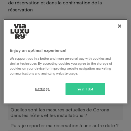
de réservation et dans la confirmation de la
réservation
.
Comment puis-je annuler ma réservation, auprès
de l'hôtel ou auprès de vous ?
Enjoy an optimal experience!
Comment puis-je modifier la date de ma
We support you in a better and more personal way with cookies and
réservation ?
similar techniques. By accepting cookies you agree to the storage of
cookies on your device for improving website navigation, marketing
Comment fonctionne Pay later ?
communications and analyzing website usage.
J'ai réservé et payé, mais je n'ai pas encore reçu de
confirmation.
Settings
Yes! I do!
Déplacer la réservation
Quelles sont les mesures actuelles de Corona
dans les hôtels et les installations ?
Puis-je reporter ma réservation à une autre date ?