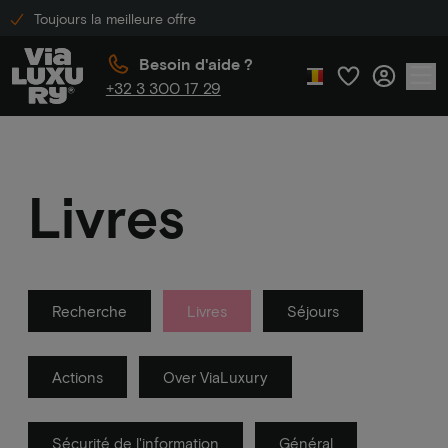
Toujours la meilleure offre
Besoin d'aide ?
+32 3 300 17 29
Livres
Recherche
Livres
Séjours
Actions
Over ViaLuxury
Sécurité de l'information
Général