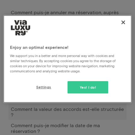
Comment puis-je annuler ma réservation, auprès
de l'hôtel ou auprès de vous ?
Comment puis-je modifier la date de ma
réservation ?
Comment fonctionne Pay later ?
Enjoy an optimal experience!
J'ai réservé et payé, mais je n'ai pas encore reçu de
We support you in a better and more personal way with cookies and
confirmation.
similar techniques. By accepting cookies you agree to the storage of
cookies on your device for improving website navigation, marketing
Déplacer la réservation
communications and analyzing website usage.
Quelles sont les mesures actuelles de Corona
dans les hôtels et les installations ?
Settings
Yes! I do!
Puis-je reporter ma réservation à une autre date ?
Comment la valeur des accords est-elle structurée
?
Comment puis-je modifier la date de ma
réservation ?