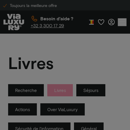
Toujours la meilleure offre
Besoin d'aide ?
+32 3 300 17 29
Livres
Recherche
Livres
Séjours
Actions
Over ViaLuxury
Sécurité de l'information
Général