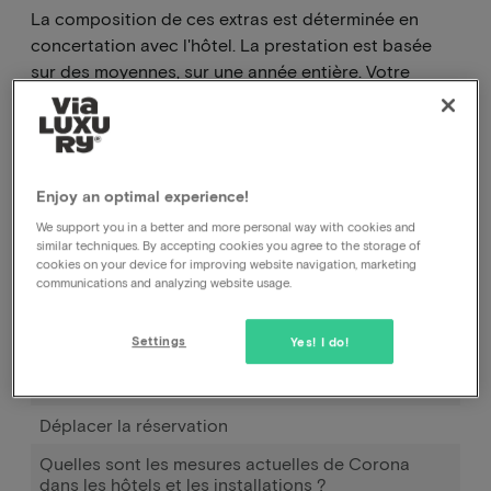
La composition de ces extras est déterminée en
concertation avec l'hôtel. La prestation est basée
sur des moyennes, sur une année entière. Votre
avantage peut donc différer de cette moyenne en
haute et basse saison.
Enjoy an optimal experience!
Comment puis-je annuler ma réservation, auprès
de l'hôtel ou auprès de vous ?
We support you in a better and more personal way with cookies and
similar techniques. By accepting cookies you agree to the storage of
cookies on your device for improving website navigation, marketing
Comment puis-je modifier la date de ma
communications and analyzing website usage.
réservation ?
Comment fonctionne Pay later ?
Settings
Yes! I do!
J'ai réservé et payé, mais je n'ai pas encore reçu de
confirmation.
Déplacer la réservation
Quelles sont les mesures actuelles de Corona
dans les hôtels et les installations ?