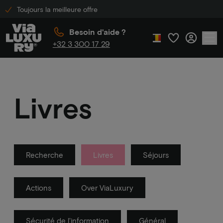
Toujours la meilleure offre
Besoin d'aide ?
+32 3 300 17 29
Livres
Recherche
Livres
Séjours
Actions
Over ViaLuxury
Sécurité de l'information
Général