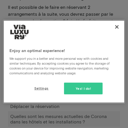
Il est possible de le faire en réservant 2
arrangements à la suite, vous devrez passer par le
processus de réservation 2 fois. Un forfait ne peut
pas être ajusté en termes de contenu.
Comment puis-je annuler ma réservation, auprès
Enjoy an optimal experience!
de l'hôtel ou auprès de vous ?
We support you in a better and more personal way with cookies and
similar techniques. By accepting cookies you agree to the storage of
Comment puis-je modifier la date de ma
cookies on your device for improving website navigation, marketing
réservation ?
communications and analyzing website usage.
Comment fonctionne Pay later ?
Settings
Yes! I do!
J'ai réservé et payé, mais je n'ai pas encore reçu de
confirmation.
Déplacer la réservation
Quelles sont les mesures actuelles de Corona
dans les hôtels et les installations ?