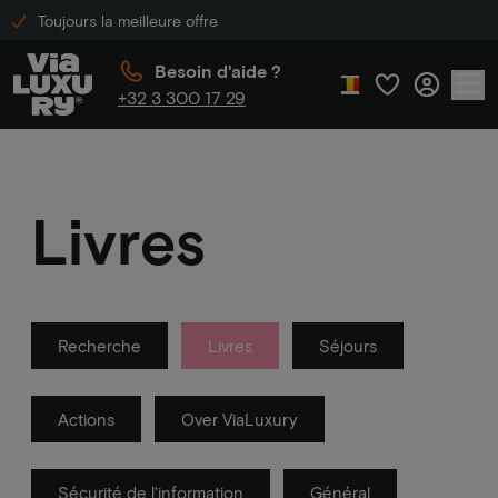
Toujours la meilleure offre
Besoin d'aide ?
+32 3 300 17 29
Livres
Recherche
Livres
Séjours
Actions
Over ViaLuxury
Sécurité de l'information
Général