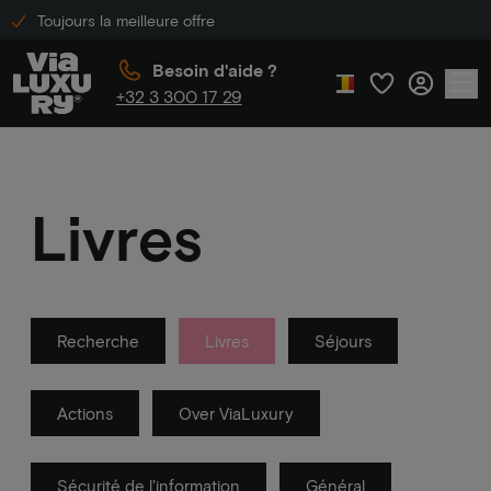
Toujours la meilleure offre
Besoin d'aide ?
+32 3 300 17 29
Livres
Recherche
Livres
Séjours
Actions
Over ViaLuxury
Sécurité de l'information
Général