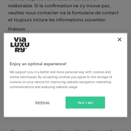
indésirable. Si la confirmation ne s'y trouve pas,
veuillez nous contacter via le formulaire de contact
et toujours inclure les informations suivantes:
Prénom
Nom
Adresse électronique (avec laquelle vous avez
réservé)
Identification de la transaction.
Enjoy an optimal experience!
Prénom
We support you in a better and more personal way with cookies and
Nom
similar techniques. By accepting cookies you agree to the storage of
Adresse électronique (utilisée pour réserver)
cookies on your device for improving website navigation, marketing
Identifiant de la transaction. (Vous le trouverez dans
communications and analyzing website usage.
la description de votre relevé bancaire)
Numéro de téléphone
Settings
Yes! I do!
Type de problème