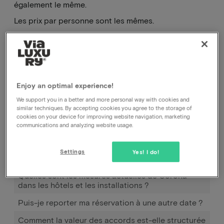
également le même.
Les prix par personne sont les mêmes.
Comment puis-je annuler ma réservation, auprès
de l'hôtel ou auprès de vous ?
Enjoy an optimal experience!
Comment puis-je modifier la date de ma
réservation ?
We support you in a better and more personal way with cookies and
similar techniques. By accepting cookies you agree to the storage of
Comment fonctionne Pay later ?
cookies on your device for improving website navigation, marketing
communications and analyzing website usage.
J'ai réservé et payé, mais je n'ai pas encore reçu de
confirmation.
Settings
Yes! I do!
Déplacer la réservation
Quelles sont les mesures actuelles de Corona
dans les hôtels et les installations ?
Puis-je reporter ma réservation à une autre date ?
Comment la valeur des accords est-elle structurée