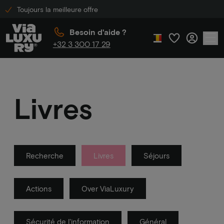
Toujours la meilleure offre
Besoin d'aide ?
+32 3 300 17 29
Livres
Recherche
Livres
Séjours
Actions
Over ViaLuxury
Sécurité de l'information
Général